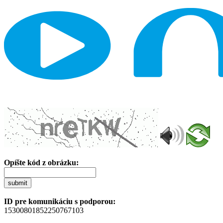
Opíšte kód z obrázku:
submit
ID pre komunikáciu s podporou:
15300801852250767103