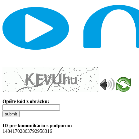
Opíšte kód z obrázku:
submit
ID pre komunikáciu s podporou:
14841702863792958316