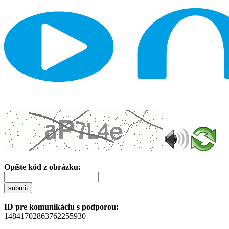
Opíšte kód z obrázku:
submit
ID pre komunikáciu s podporou:
14841702863762255930