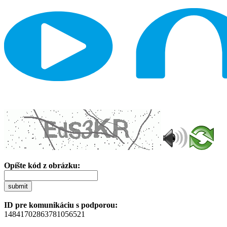
Opíšte kód z obrázku:
submit
ID pre komunikáciu s podporou:
14841702863781056521