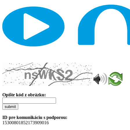
Opíšte kód z obrázku:
submit
ID pre komunikáciu s podporou:
15300801852173909016