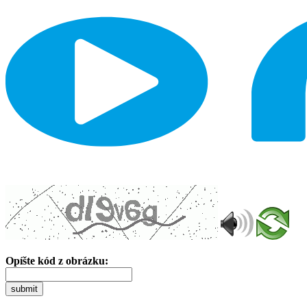
Opíšte kód z obrázku:
submit