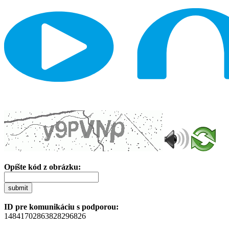
Opíšte kód z obrázku:
submit
ID pre komunikáciu s podporou:
14841702863828296826