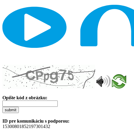
Opíšte kód z obrázku:
submit
ID pre komunikáciu s podporou:
15300801852197301432