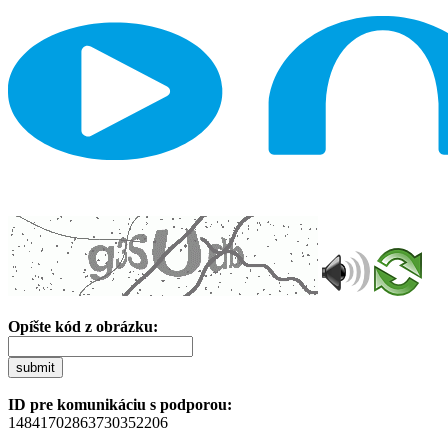
Opíšte kód z obrázku:
submit
ID pre komunikáciu s podporou:
14841702863730352206