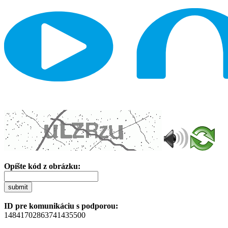
Opíšte kód z obrázku:
submit
ID pre komunikáciu s podporou:
14841702863741435500