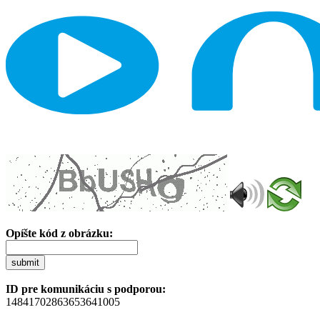
Opíšte kód z obrázku:
submit
ID pre komunikáciu s podporou:
14841702863653641005