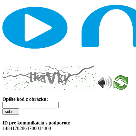
Opíšte kód z obrázku:
submit
ID pre komunikáciu s podporou:
14841702863700034300