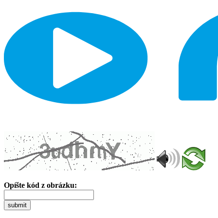
Opíšte kód z obrázku:
submit