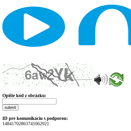
Opíšte kód z obrázku:
submit
ID pre komunikáciu s podporou:
14841702863741062921