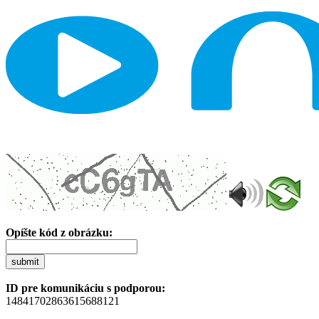
Opíšte kód z obrázku:
submit
ID pre komunikáciu s podporou:
14841702863615688121