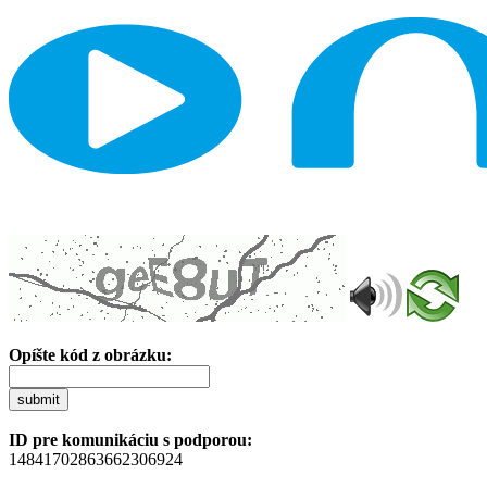
Opíšte kód z obrázku:
submit
ID pre komunikáciu s podporou:
14841702863662306924