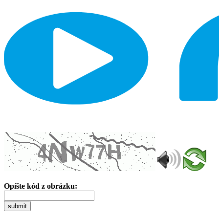
Opíšte kód z obrázku:
submit