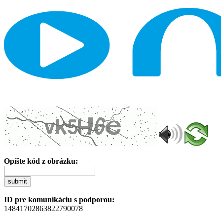
Opíšte kód z obrázku:
submit
ID pre komunikáciu s podporou:
14841702863822790078