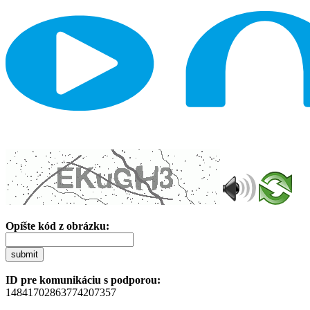
Opíšte kód z obrázku:
submit
ID pre komunikáciu s podporou:
14841702863774207357