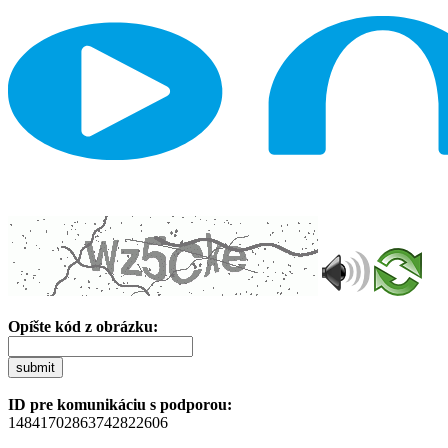
Opíšte kód z obrázku:
submit
ID pre komunikáciu s podporou:
14841702863742822606