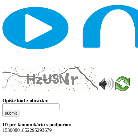
Opíšte kód z obrázku:
submit
ID pre komunikáciu s podporou:
15300801852295293679