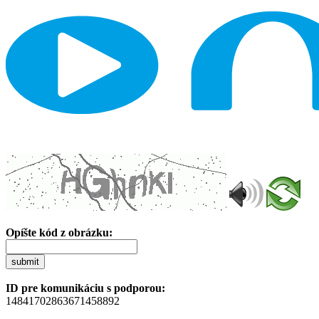
Opíšte kód z obrázku:
submit
ID pre komunikáciu s podporou:
14841702863671458892