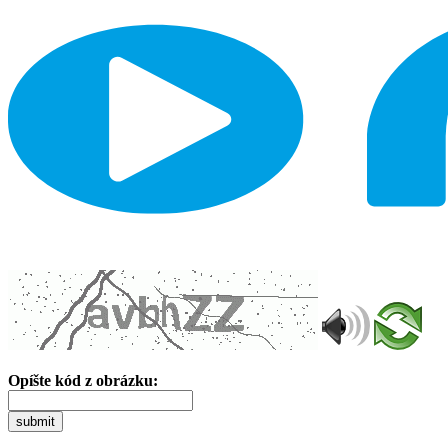
Opíšte kód z obrázku:
submit