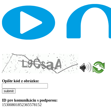
Opíšte kód z obrázku:
submit
ID pre komunikáciu s podporou:
15300801852365578152