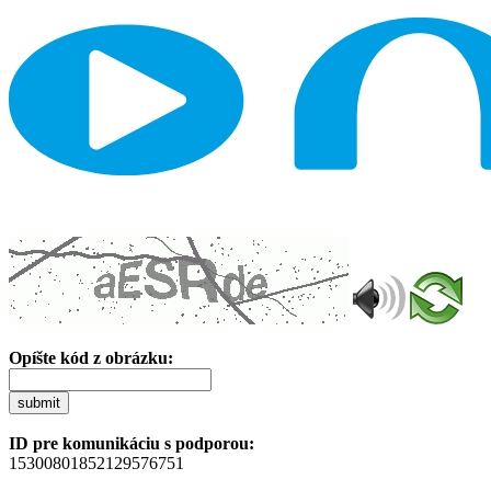
Opíšte kód z obrázku:
submit
ID pre komunikáciu s podporou:
15300801852129576751