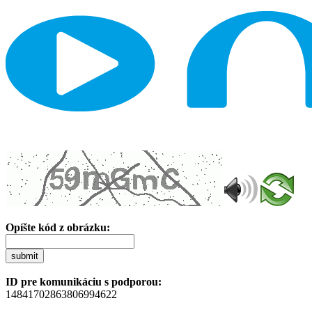
Opíšte kód z obrázku:
submit
ID pre komunikáciu s podporou:
14841702863806994622