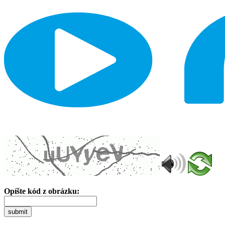
Opíšte kód z obrázku:
submit