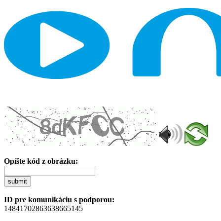
Opíšte kód z obrázku:
submit
ID pre komunikáciu s podporou:
14841702863638665145