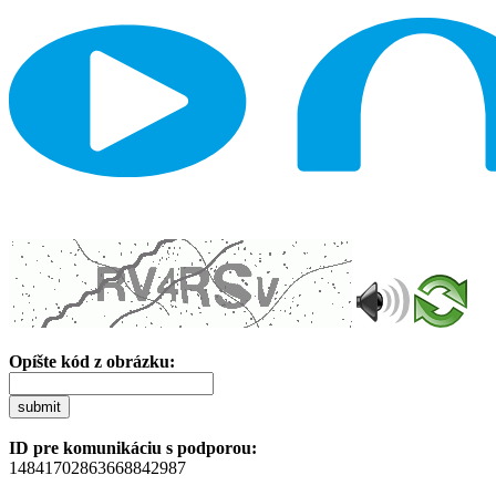
Opíšte kód z obrázku:
submit
ID pre komunikáciu s podporou:
14841702863668842987