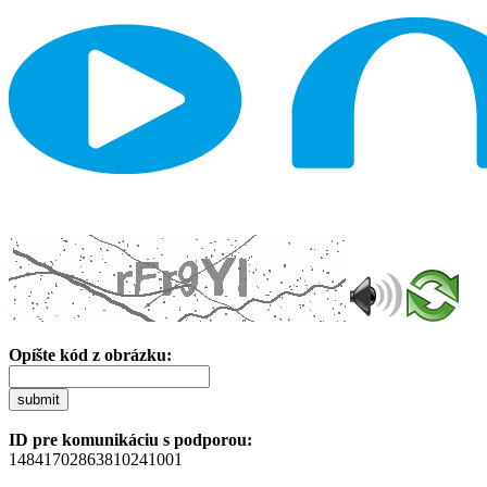
Opíšte kód z obrázku:
submit
ID pre komunikáciu s podporou:
14841702863810241001