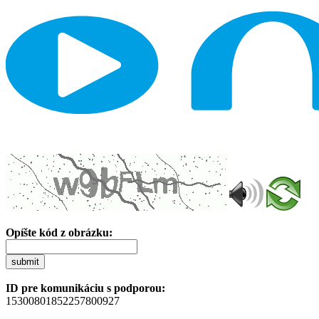
Opíšte kód z obrázku:
submit
ID pre komunikáciu s podporou:
15300801852257800927