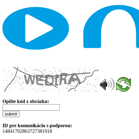
Opíšte kód z obrázku:
submit
ID pre komunikáciu s podporou:
14841702863727381918