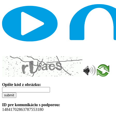
Opíšte kód z obrázku:
submit
ID pre komunikáciu s podporou:
14841702863787553180