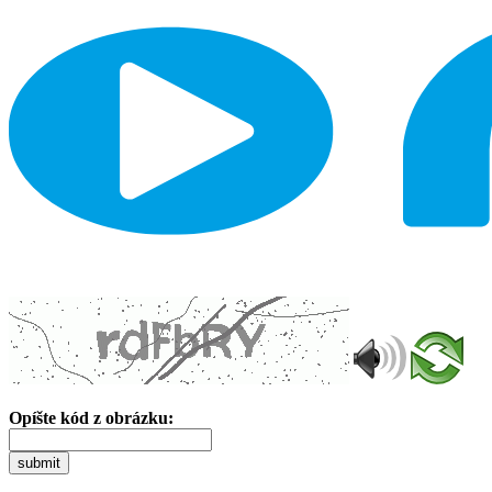
Opíšte kód z obrázku:
submit