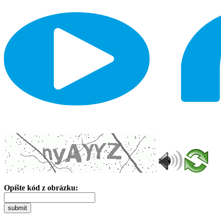
Opíšte kód z obrázku:
submit