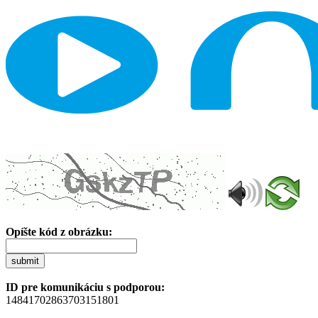
Opíšte kód z obrázku:
submit
ID pre komunikáciu s podporou:
14841702863703151801