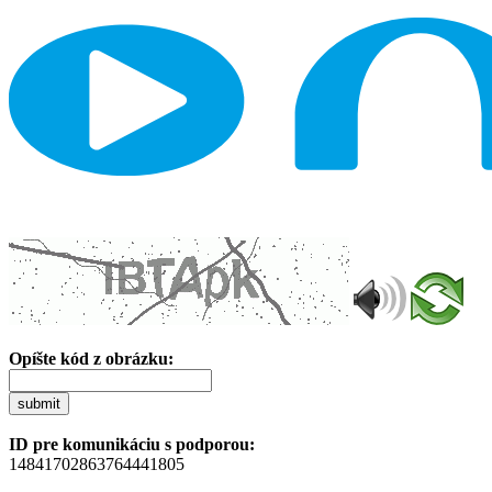
Opíšte kód z obrázku:
submit
ID pre komunikáciu s podporou:
14841702863764441805