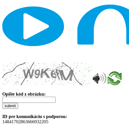
Opíšte kód z obrázku:
submit
ID pre komunikáciu s podporou:
14841702863666932205