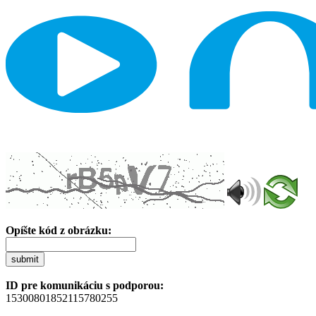
Opíšte kód z obrázku:
submit
ID pre komunikáciu s podporou:
15300801852115780255