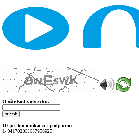
Opíšte kód z obrázku:
submit
ID pre komunikáciu s podporou:
14841702863687950925