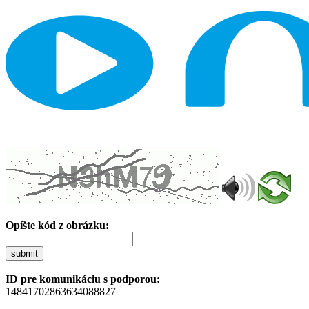
Opíšte kód z obrázku:
submit
ID pre komunikáciu s podporou:
14841702863634088827