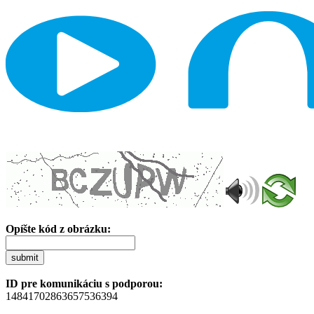
Opíšte kód z obrázku:
submit
ID pre komunikáciu s podporou:
14841702863657536394