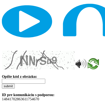
Opíšte kód z obrázku:
submit
ID pre komunikáciu s podporou:
14841702863611754670