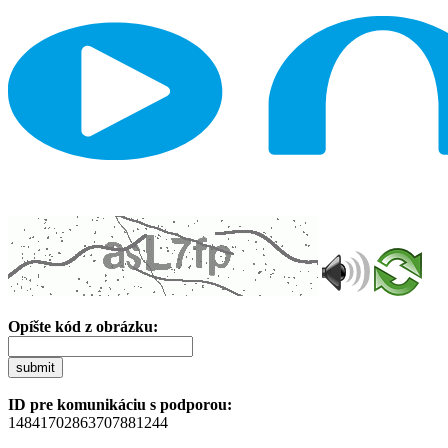
Opíšte kód z obrázku:
submit
ID pre komunikáciu s podporou:
14841702863707881244