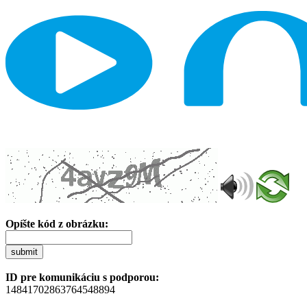
Opíšte kód z obrázku:
submit
ID pre komunikáciu s podporou:
14841702863764548894