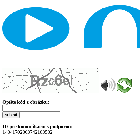
Opíšte kód z obrázku:
submit
ID pre komunikáciu s podporou:
14841702863742183582