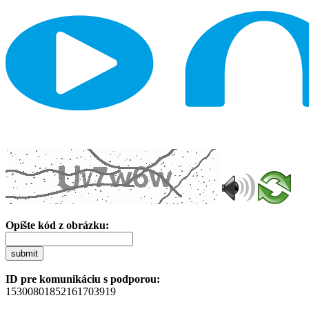
Opíšte kód z obrázku:
submit
ID pre komunikáciu s podporou:
15300801852161703919