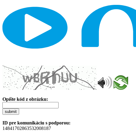
Opíšte kód z obrázku:
submit
ID pre komunikáciu s podporou:
14841702863532008187