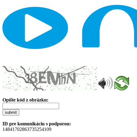
Opíšte kód z obrázku:
submit
ID pre komunikáciu s podporou:
14841702863735254109