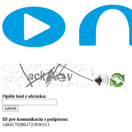
Opíšte kód z obrázku:
submit
ID pre komunikáciu s podporou:
14841702863722836313